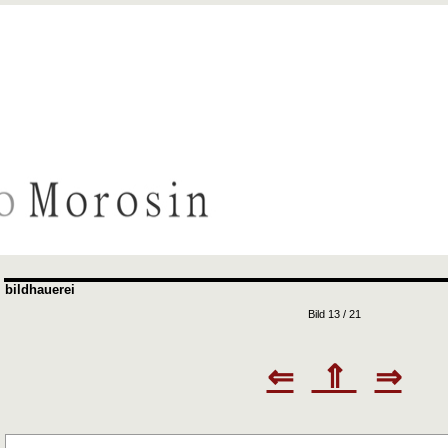
bildhauerei
Bild 13 / 21
⇐
⇑
⇒